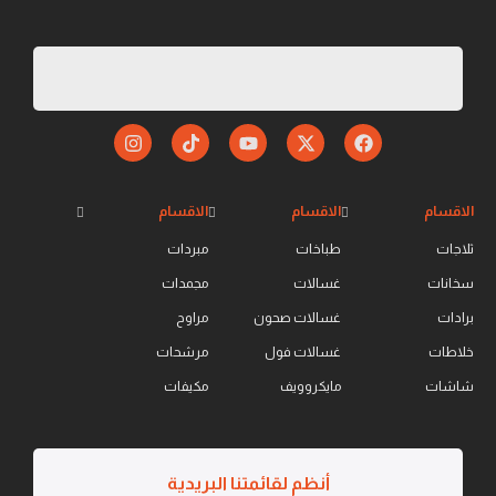
الاقسام
الاقسام
الاقسام
ثلاجات
طباخات
مبردات
سخانات
غسالات
مجمدات
برادات
غسالات صحون
مراوح
خلاطات
غسالات فول
مرشحات
شاشات
مايكروويف
مكيفات
أنظم لقائمتنا البريدية