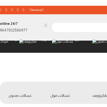
Wishlist
otline 24/7
9647832586977+
 صحون
غسالات فول
مايكروويف
مبردات
ايكروويف
غسالات فول
غسالات صحون