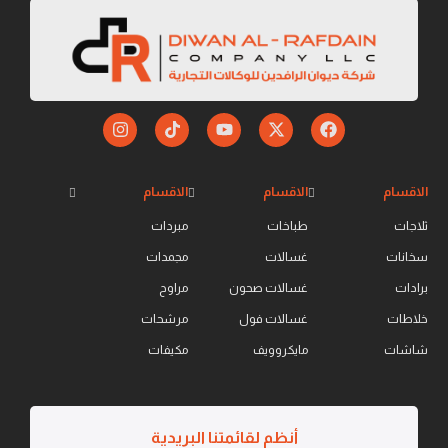
الاقسام
الاقسام
الاقسام
ثلاجات
طباخات
مبردات
سخانات
غسالات
مجمدات
برادات
غسالات صحون
مراوح
خلاطات
غسالات فول
مرشحات
شاشات
مايكروويف
مكيفات
أنظم لقائمتنا البريدية