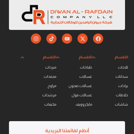
الاقسام
الاقسام
الاقسام
ثلاجات
طباخات
مبردات
سخانات
غسالات
مجمدات
برادات
غسالات صحون
مراوح
خلاطات
غسالات فول
مرشحات
شاشات
مايكروويف
مكيفات
أنظم لقائمتنا البريدية